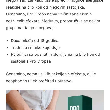
njegov sadržaj kako biste sprečili moguće alergijske
reakcije na bilo koji od njegovih sastojaka.
Generalno, Pro Drops nema većih zabeleženih
neželjenih efekata. Međutim, preporučuje se nekim
grupama da ga izbegavaju:
Deca mlađa od 18 godina
Trudnice i majke koje doje
Pojedinci sa poznatim alergijama na bilo koji od
sastojaka Pro Dropsa
Generalno, nema velikih neželjenih efekata, ali je
neophodno uvek pročitati uputstvo.