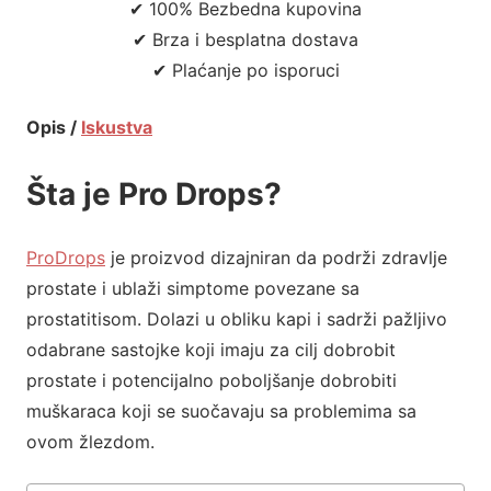
✔ 100% Bezbedna kupovina
✔ Brza i besplatna dostava
✔ Plaćanje po isporuci
Opis /
Iskustva
Šta je Pro Drops?
ProDrops
je proizvod dizajniran da podrži zdravlje
prostate i ublaži simptome povezane sa
prostatitisom. Dolazi u obliku kapi i sadrži pažljivo
odabrane sastojke koji imaju za cilj dobrobit
prostate i potencijalno poboljšanje dobrobiti
muškaraca koji se suočavaju sa problemima sa
ovom žlezdom.