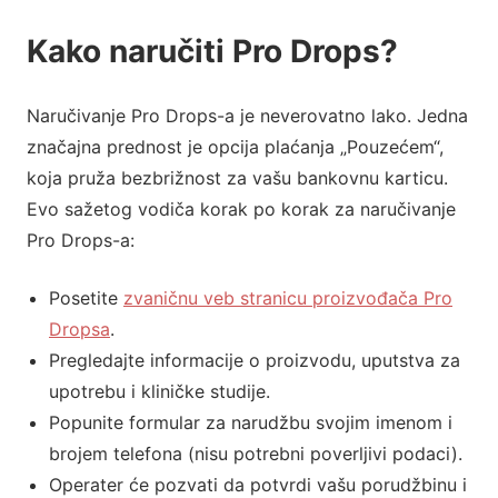
Kako naručiti Pro Drops?
Naručivanje Pro Drops-a je neverovatno lako. Jedna
značajna prednost je opcija plaćanja „Pouzećem“,
koja pruža bezbrižnost za vašu bankovnu karticu.
Evo sažetog vodiča korak po korak za naručivanje
Pro Drops-a:
Posetite
zvaničnu veb stranicu proizvođača Pro
Dropsa
.
Pregledajte informacije o proizvodu, uputstva za
upotrebu i kliničke studije.
Popunite formular za narudžbu svojim imenom i
brojem telefona (nisu potrebni poverljivi podaci).
Operater će pozvati da potvrdi vašu porudžbinu i