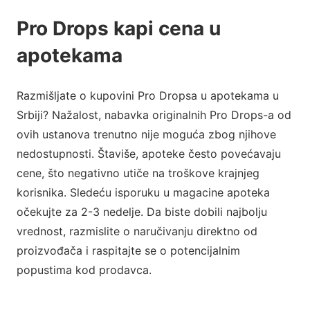
Pro Drops kapi cena u
apotekama
Razmišljate o kupovini Pro Dropsa u apotekama u
Srbiji? Nažalost, nabavka originalnih Pro Drops-a od
ovih ustanova trenutno nije moguća zbog njihove
nedostupnosti. Štaviše, apoteke često povećavaju
cene, što negativno utiče na troškove krajnjeg
korisnika. Sledeću isporuku u magacine apoteka
očekujte za 2-3 nedelje. Da biste dobili najbolju
vrednost, razmislite o naručivanju direktno od
proizvođača i raspitajte se o potencijalnim
popustima kod prodavca.