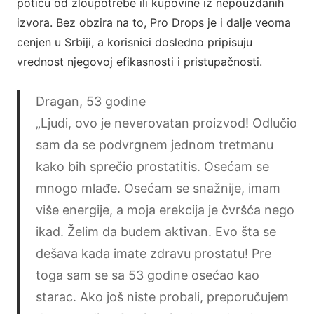
potiču od zloupotrebe ili kupovine iz nepouzdanih
izvora. Bez obzira na to, Pro Drops je i dalje veoma
cenjen u Srbiji, a korisnici dosledno pripisuju
vrednost njegovoj efikasnosti i pristupačnosti.
Dragan, 53 godine
„Ljudi, ovo je neverovatan proizvod! Odlučio
sam da se podvrgnem jednom tretmanu
kako bih sprečio prostatitis. Osećam se
mnogo mlađe. Osećam se snažnije, imam
više energije, a moja erekcija je čvršća nego
ikad. Želim da budem aktivan. Evo šta se
dešava kada imate zdravu prostatu! Pre
toga sam se sa 53 godine osećao kao
starac. Ako još niste probali, preporučujem