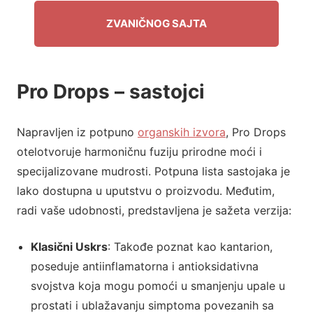
ZVANIČNOG SAJTA
Pro Drops – sastojci
Napravljen iz potpuno
organskih izvora
, Pro Drops
otelotvoruje harmoničnu fuziju prirodne moći i
specijalizovane mudrosti. Potpuna lista sastojaka je
lako dostupna u uputstvu o proizvodu. Međutim,
radi vaše udobnosti, predstavljena je sažeta verzija:
Klasični Uskrs
: Takođe poznat kao kantarion,
poseduje antiinflamatorna i antioksidativna
svojstva koja mogu pomoći u smanjenju upale u
prostati i ublažavanju simptoma povezanih sa