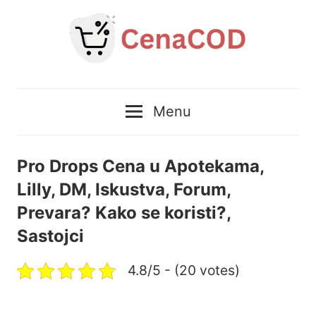
Skip
to
content
CenaCOD
Menu
–
Prirodni
Pro Drops Cena u Apotekama,
Lilly, DM, Iskustva, Forum,
proizvodi
Prevara? Kako se koristi?,
po
Sastojci
najboljoj
4.8/5 - (20 votes)
ceni