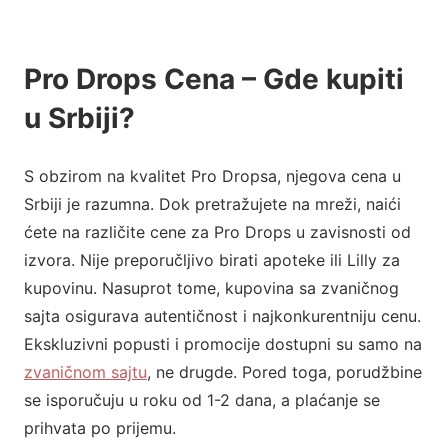
Pro Drops Cena – Gde kupiti
u Srbiji?
S obzirom na kvalitet Pro Dropsa, njegova cena u
Srbiji je razumna. Dok pretražujete na mreži, naići
ćete na različite cene za Pro Drops u zavisnosti od
izvora. Nije preporučljivo birati apoteke ili Lilly za
kupovinu. Nasuprot tome, kupovina sa zvaničnog
sajta osigurava autentičnost i najkonkurentniju cenu.
Ekskluzivni popusti i promocije dostupni su samo na
zvaničnom sajtu
, ne drugde. Pored toga, porudžbine
se isporučuju u roku od 1-2 dana, a plaćanje se
prihvata po prijemu.