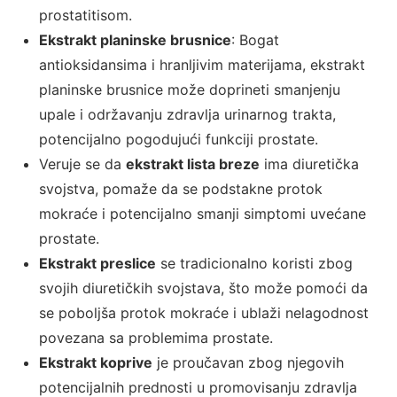
prostatitisom.
Ekstrakt planinske brusnice
: Bogat
antioksidansima i hranljivim materijama, ekstrakt
planinske brusnice može doprineti smanjenju
upale i održavanju zdravlja urinarnog trakta,
potencijalno pogodujući funkciji prostate.
Veruje se da
ekstrakt lista breze
ima diuretička
svojstva, pomaže da se podstakne protok
mokraće i potencijalno smanji simptomi uvećane
prostate.
Ekstrakt preslice
se tradicionalno koristi zbog
svojih diuretičkih svojstava, što može pomoći da
se poboljša protok mokraće i ublaži nelagodnost
povezana sa problemima prostate.
Ekstrakt koprive
je proučavan zbog njegovih
potencijalnih prednosti u promovisanju zdravlja