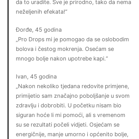
da to uradite. Sve je prirodno, tako da nema
neželjenih efekata!“ ​
Đorđe, 45 godina
„Pro Drops mi je pomogao da se oslobodim
bolova i čestog mokrenja. Osećam se
mnogo bolje nakon upotrebe kapi.“
Ivan, 45 godina
„Nakon nekoliko tjedana redovite primjene,
primijetio sam značajno poboljšanje u svom
zdravlju i dobrobiti. U početku nisam bio
siguran hoće li mi pomoći, ali s vremenom
su se rezultati počeli vidjeti. Osjećam se
energičnije, manje umorno i općenito bolje,