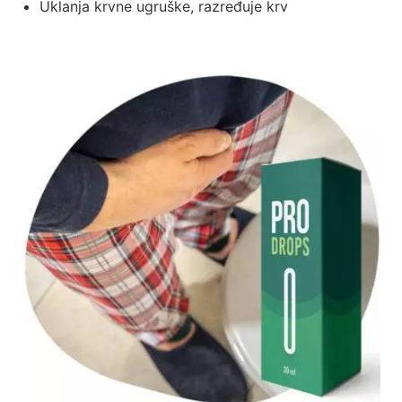
Uklanja krvne ugruške, razređuje krv