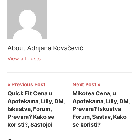
About
Adrijana Kovačević
View all posts
Previous Post
Next Post
Кретање
Quick Fit Cena u
Mikotea Cena, u
Apotekama, Lilly, DM,
Apotekama, Lilly, DM,
чланка
Iskustva, Forum,
Prevara? Iskustva,
Prevara? Kako se
Forum, Sastav, Kako
koristi?, Sastojci
se koristi?