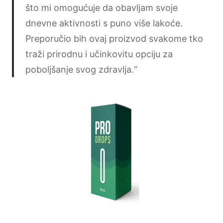
što mi omogućuje da obavljam svoje
dnevne aktivnosti s puno više lakoće.
Preporučio bih ovaj proizvod svakome tko
traži prirodnu i učinkovitu opciju za
poboljšanje svog zdravlja.“