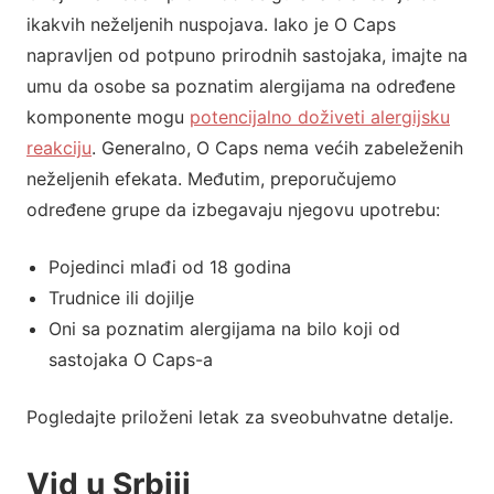
ikakvih neželjenih nuspojava. Iako je O Caps
napravljen od potpuno prirodnih sastojaka, imajte na
umu da osobe sa poznatim alergijama na određene
komponente mogu
potencijalno doživeti alergijsku
reakciju
. Generalno, O Caps nema većih zabeleženih
neželjenih efekata. Međutim, preporučujemo
određene grupe da izbegavaju njegovu upotrebu:
Pojedinci mlađi od 18 godina
Trudnice ili dojilje
Oni sa poznatim alergijama na bilo koji od
sastojaka O Caps-a
Pogledajte priloženi letak za sveobuhvatne detalje.
Vid u Srbiji