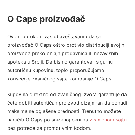
O Caps proizvođač
Ovom porukom vas obaveštavamo da se
proizvođač O Caps oštro protivio distribuciji svojih
proizvoda preko onlajn prodavnica ili nezavisnih
apoteka u Srbiji. Da bismo garantovali sigurnu i
autentičnu kupovinu, toplo preporučujemo
korišćenje zvaničnog sajta kompanije O Caps.
Kupovina direktno od zvaničnog izvora garantuje da
ćete dobiti autentičan proizvod dizajniran da ponudi
maksimalne oglašene prednosti. Trenutno možete
naručiti O Caps po sniženoj ceni na
zvaničnom sajtu
,
bez potrebe za promotivnim kodom.