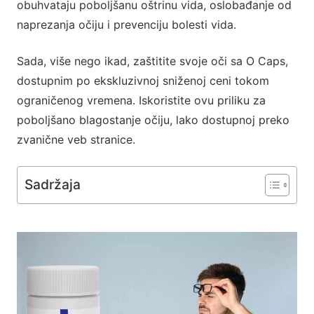
obuhvataju poboljšanu oštrinu vida, oslobađanje od
naprezanja očiju i prevenciju bolesti vida.
Sada, više nego ikad, zaštitite svoje oči sa O Caps,
dostupnim po ekskluzivnoj sniženoj ceni tokom
ograničenog vremena. Iskoristite ovu priliku za
poboljšano blagostanje očiju, lako dostupnoj preko
zvanične veb stranice.
Sadržaja