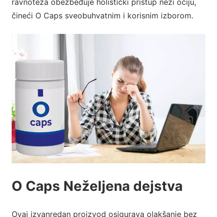
ravnoteža obezbeđuje holistički pristup nezi očiju,
čineći O Caps sveobuhvatnim i korisnim izborom.
O Caps Neželjena dejstva
Ovaj izvanredan proizvod osigurava olakšanje bez