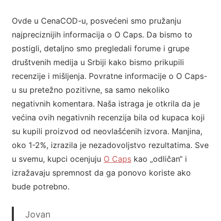
Ovde u CenaCOD-u, posvećeni smo pružanju
najpreciznijih informacija o O Caps. Da bismo to
postigli, detaljno smo pregledali forume i grupe
društvenih medija u Srbiji kako bismo prikupili
recenzije i mišljenja. Povratne informacije o O Caps-
u su pretežno pozitivne, sa samo nekoliko
negativnih komentara. Naša istraga je otkrila da je
većina ovih negativnih recenzija bila od kupaca koji
su kupili proizvod od neovlašćenih izvora. Manjina,
oko 1-2%, izrazila je nezadovoljstvo rezultatima. Sve
u svemu, kupci ocenjuju
O Caps
kao „odličan“ i
izražavaju spremnost da ga ponovo koriste ako
bude potrebno.
Jovan