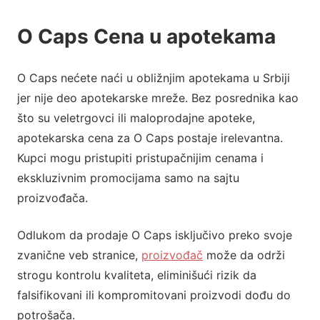
O Caps Cena u apotekama
O Caps nećete naći u obližnjim apotekama u Srbiji
jer nije deo apotekarske mreže. Bez posrednika kao
što su veletrgovci ili maloprodajne apoteke,
apotekarska cena za O Caps postaje irelevantna.
Kupci mogu pristupiti pristupačnijim cenama i
ekskluzivnim promocijama samo na sajtu
proizvođača.
Odlukom da prodaje O Caps isključivo preko svoje
zvanične veb stranice,
proizvođač
može da održi
strogu kontrolu kvaliteta, eliminišući rizik da
falsifikovani ili kompromitovani proizvodi dođu do
potrošača.