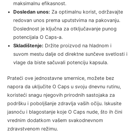
maksimalnu efikasnost.
Dosledan unos:
Za optimalnu korist, održavajte
redovan unos prema uputstvima na pakovanju.
Doslednost je ključna za otključavanje punog
potencijala O Caps-a.
Skladištenje:
Držite proizvod na hladnom i
suvom mestu dalje od direktne sunčeve svetlosti i
vlage da biste sačuvali potenciju kapsula.
Prateći ove jednostavne smernice, možete bez
napora da uključite O Caps u svoju dnevnu rutinu,
koristeći snagu njegovih prirodnih sastojaka za
podršku i poboljšanje zdravlja vaših očiju. Iskusite
jasnoću i blagostanje koje O Caps nude, što ih čini
vrednim dodatkom vašem svakodnevnom
zdravstvenom režimu.