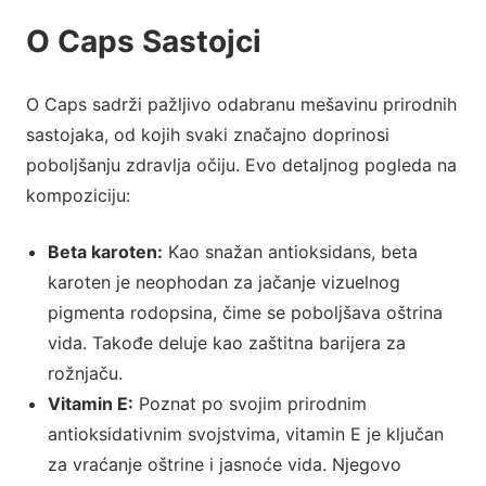
O Caps Sastojci
O Caps sadrži pažljivo odabranu mešavinu prirodnih
sastojaka, od kojih svaki značajno doprinosi
poboljšanju zdravlja očiju. Evo detaljnog pogleda na
kompoziciju:
Beta karoten:
Kao snažan antioksidans, beta
karoten je neophodan za jačanje vizuelnog
pigmenta rodopsina, čime se poboljšava oštrina
vida. Takođe deluje kao zaštitna barijera za
rožnjaču.
Vitamin E:
Poznat po svojim prirodnim
antioksidativnim svojstvima, vitamin E je ključan
za vraćanje oštrine i jasnoće vida. Njegovo