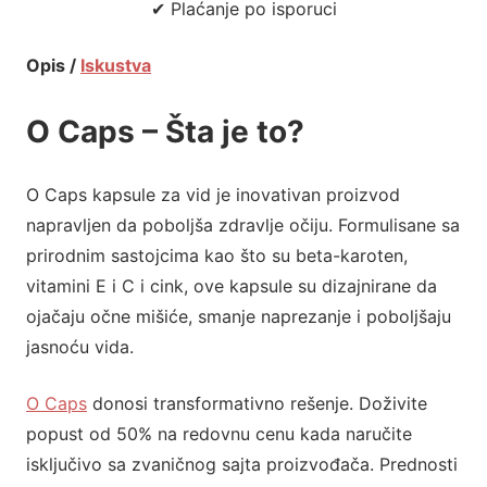
✔ Plaćanje po isporuci
Opis /
Iskustva
O Caps – Šta je to?
O Caps
kapsule za vid
je inovativan proizvod
napravljen da poboljša zdravlje očiju. Formulisane sa
prirodnim sastojcima kao što su beta-karoten,
vitamini E i C i cink, ove kapsule su dizajnirane da
ojačaju očne mišiće, smanje naprezanje i poboljšaju
jasnoću vida.
O Caps
donosi transformativno rešenje. Doživite
popust od 50% na redovnu cenu kada naručite
isključivo sa zvaničnog sajta proizvođača. Prednosti