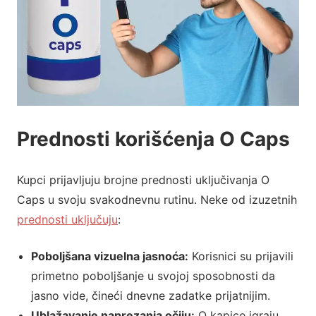
Prednosti korišćenja O Caps
Kupci prijavljuju brojne prednosti uključivanja O
Caps u svoju svakodnevnu rutinu. Neke od izuzetnih
prednosti uključuju
:
Poboljšana vizuelna jasnoća:
Korisnici su prijavili
primetno poboljšanje u svojoj sposobnosti da
jasno vide, čineći dnevne zadatke prijatnijim.
Ublažavanje naprezanja očiju:
O kapice igraju