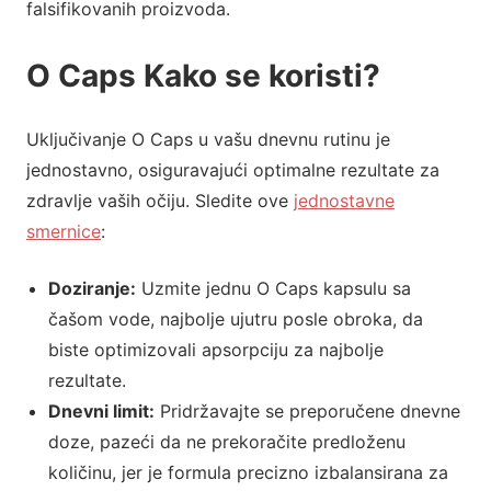
falsifikovanih proizvoda.
O Caps Kako se koristi?
Uključivanje O Caps u vašu dnevnu rutinu je
jednostavno, osiguravajući optimalne rezultate za
zdravlje vaših očiju. Sledite ove
jednostavne
smernice
:
Doziranje:
Uzmite jednu O Caps kapsulu sa
čašom vode, najbolje ujutru posle obroka, da
biste optimizovali apsorpciju za najbolje
rezultate.
Dnevni limit:
Pridržavajte se preporučene dnevne
doze, pazeći da ne prekoračite predloženu
količinu, jer je formula precizno izbalansirana za