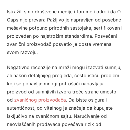
Istražili smo društvene medije i forume i otkrili da O
Caps nije prevara Pažljivo je napravljen od posebne
mešavine potpuno prirodnih sastojaka, sertifikovan i
proizveden po najstrožim standardima. Posvećeni
zvanični proizvođač posvetio je dosta vremena
svom razvoju.
Negativne recenzije na mreži mogu izazvati sumnju,
ali nakon detaljnijeg pregleda, često ističu problem
koji se ponavlja: ​​mnogi potrošači nabavljaju
proizvod od sumnjivih izvora treće strane umesto
od
zvaničnog proizvođača
. Da biste osigurali
autentičnost, od vitalnog je značaja da kupujete
isključivo na zvaničnom sajtu. Naručivanje od
neovlašćenih prodavaca povećava rizik od