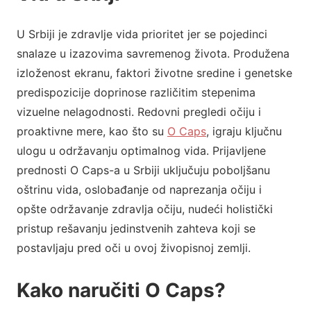
U Srbiji je zdravlje vida prioritet jer se pojedinci
snalaze u izazovima savremenog života. Produžena
izloženost ekranu, faktori životne sredine i genetske
predispozicije doprinose različitim stepenima
vizuelne nelagodnosti. Redovni pregledi očiju i
proaktivne mere, kao što su
O Caps
, igraju ključnu
ulogu u održavanju optimalnog vida. Prijavljene
prednosti O Caps-a u Srbiji uključuju poboljšanu
oštrinu vida, oslobađanje od naprezanja očiju i
opšte održavanje zdravlja očiju, nudeći holistički
pristup rešavanju jedinstvenih zahteva koji se
postavljaju pred oči u ovoj živopisnoj zemlji.
Kako naručiti O Caps?