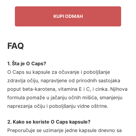
KUPI ODMAH
FAQ
1. Šta je O Caps?
O Caps su kapsule za očuvanje i poboljšanje
zdravlja očiju, napravljene od prirodnih sastojaka
poput beta-karotena, vitamina E i C, i cinka. Njihova
formula pomaže u jačanju očnih mišića, smanjenju
naprezanja očiju i poboljšanju vidne oštrine.
2. Kako se koriste O Caps kapsule?
Preporučuje se uzimanje jedne kapsule dnevno sa