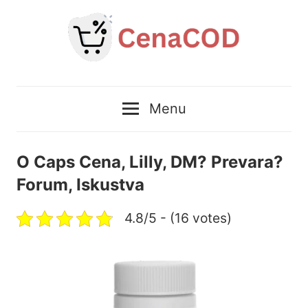
Skip
to
content
CenaCOD
Menu
–
Prirodni
O Caps Cena, Lilly, DM? Prevara?
Forum, Iskustva
proizvodi
4.8/5 - (16 votes)
po
najboljoj
ceni