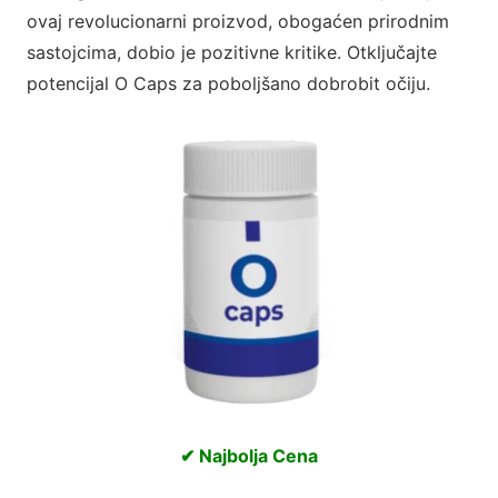
ovaj revolucionarni proizvod, obogaćen prirodnim
sastojcima, dobio je pozitivne kritike. Otključajte
potencijal O Caps za poboljšano dobrobit očiju.
✔ Najbolja Cena