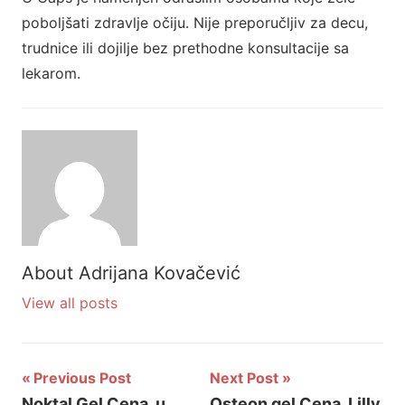
poboljšati zdravlje očiju. Nije preporučljiv za decu,
trudnice ili dojilje bez prethodne konsultacije sa
lekarom.
About
Adrijana Kovačević
View all posts
Previous Post
Next Post
Noktal Gel Cena, u
Osteon gel Cena, Lilly,