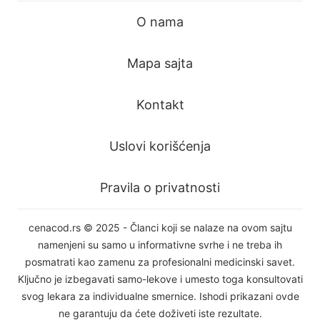
O nama
Mapa sajta
Kontakt
Uslovi korišćenja
Pravila o privatnosti
cenacod.rs © 2025 - Članci koji se nalaze na ovom sajtu
namenjeni su samo u informativne svrhe i ne treba ih
posmatrati kao zamenu za profesionalni medicinski savet.
Ključno je izbegavati samo-lekove i umesto toga konsultovati
svog lekara za individualne smernice. Ishodi prikazani ovde
ne garantuju da ćete doživeti iste rezultate.