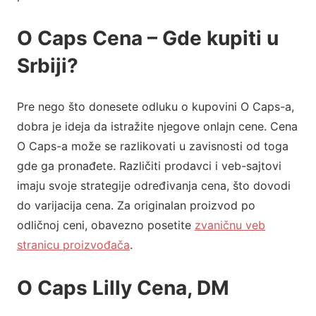
O Caps Cena – Gde kupiti u
Srbiji?
Pre nego što donesete odluku o kupovini O Caps-a, ​​
dobra je ideja da istražite njegove onlajn cene. Cena
O Caps-a može se razlikovati u zavisnosti od toga
gde ga pronađete. Različiti prodavci i veb-sajtovi
imaju svoje strategije određivanja cena, što dovodi
do varijacija cena. Za originalan proizvod po
odličnoj ceni, obavezno posetite
zvaničnu veb
stranicu proizvođača
.
O Caps Lilly Cena, DM