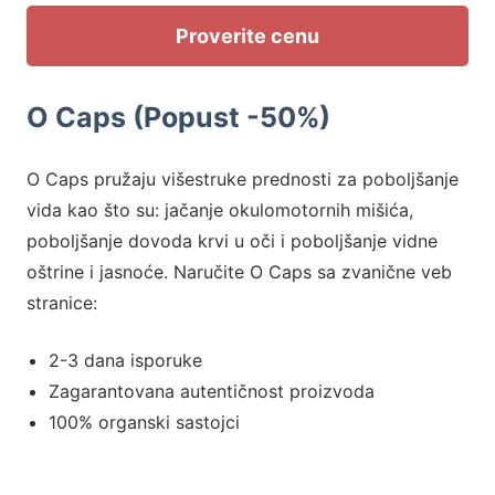
Proverite cenu
O Caps (Popust -50%)
O Caps pružaju višestruke prednosti za poboljšanje
vida kao što su: jačanje okulomotornih mišića,
poboljšanje dovoda krvi u oči i poboljšanje vidne
oštrine i jasnoće. Naručite O Caps sa zvanične veb
stranice:
2-3 dana isporuke
Zagarantovana autentičnost proizvoda
100% organski sastojci