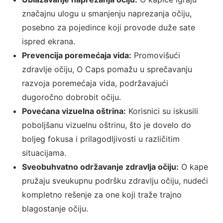
značajnu ulogu u smanjenju naprezanja očiju,
posebno za pojedince koji provode duže sate
ispred ekrana.
Prevencija poremećaja vida:
Promovišući
zdravlje očiju, O Caps pomažu u sprečavanju
razvoja poremećaja vida, podržavajući
dugoročno dobrobit očiju.
Povećana vizuelna oštrina:
Korisnici su iskusili
poboljšanu vizuelnu oštrinu, što je dovelo do
boljeg fokusa i prilagodljivosti u različitim
situacijama.
Sveobuhvatno održavanje zdravlja očiju:
O kape
pružaju sveukupnu podršku zdravlju očiju, nudeći
kompletno rešenje za one koji traže trajno
blagostanje očiju.