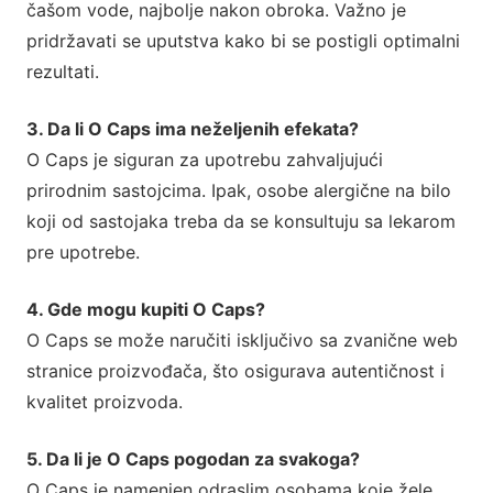
čašom vode, najbolje nakon obroka. Važno je
pridržavati se uputstva kako bi se postigli optimalni
rezultati.
3. Da li O Caps ima neželjenih efekata?
O Caps je siguran za upotrebu zahvaljujući
prirodnim sastojcima. Ipak, osobe alergične na bilo
koji od sastojaka treba da se konsultuju sa lekarom
pre upotrebe.
4. Gde mogu kupiti O Caps?
O Caps se može naručiti isključivo sa zvanične web
stranice proizvođača, što osigurava autentičnost i
kvalitet proizvoda.
5. Da li je O Caps pogodan za svakoga?
O Caps je namenjen odraslim osobama koje žele