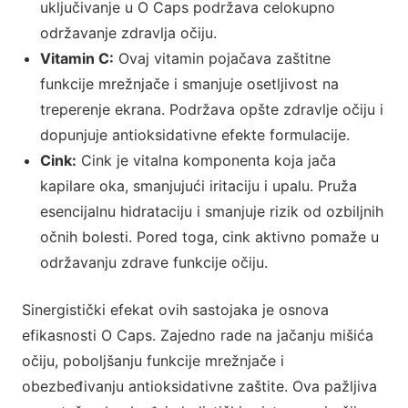
uključivanje u O Caps podržava celokupno
održavanje zdravlja očiju.
Vitamin C:
Ovaj vitamin pojačava zaštitne
funkcije mrežnjače i smanjuje osetljivost na
treperenje ekrana. Podržava opšte zdravlje očiju i
dopunjuje antioksidativne efekte formulacije.
Cink:
Cink je vitalna komponenta koja jača
kapilare oka, smanjujući iritaciju i upalu. Pruža
esencijalnu hidrataciju i smanjuje rizik od ozbiljnih
očnih bolesti. Pored toga, cink aktivno pomaže u
održavanju zdrave funkcije očiju.
Sinergistički efekat ovih sastojaka je osnova
efikasnosti O Caps. Zajedno rade na jačanju mišića
očiju, poboljšanju funkcije mrežnjače i
obezbeđivanju antioksidativne zaštite. Ova pažljiva